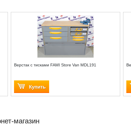
Верстак c тисками FAMI Store Van MDL191
Ве
Купить
нет-магазин