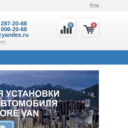
Вход
 287-20-68
0
0
 006-20-68
@yandex.ru
нок