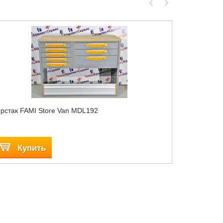
рстак FAMI Store Van MDL192
Катушка со
Купить
Куп