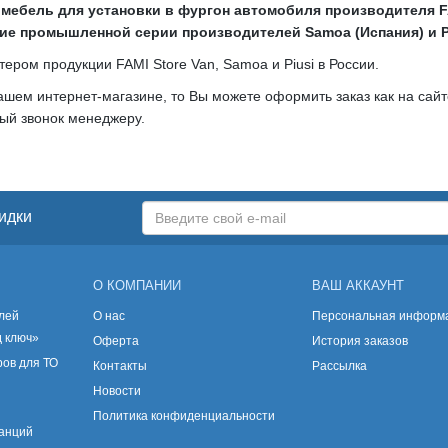
и
мебель для установки в фургон автомобиля производителя FA
е промышленной серии производителей Samoa (Испания) и Pi
ом продукции FAMI Store Van, Samoa и Piusi в России.
шем интернет-магазине, то Вы можете оформить заказ как на сайте
ный звонок менеджеру.
идки
О КОМПАНИИ
ВАШ АККАУНТ
лей
О нас
Персональная информ
д ключ»
Оферта
История заказов
ов для ТО
Контакты
Рассылка
Новости
Политика конфиденциальности
танций