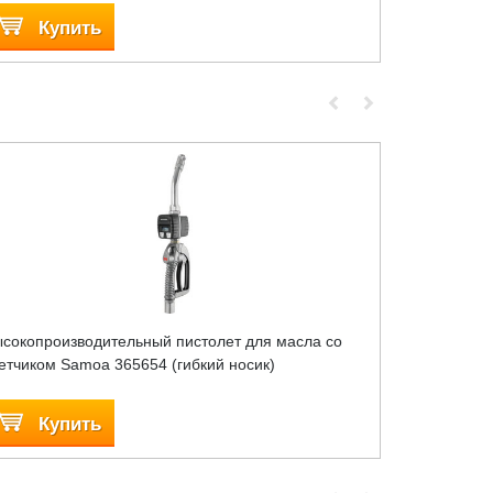
Купить
Куп
сокопроизводительный пистолет для масла со
Пистолет дл
етчиком Samoa 365654 (гибкий носик)
Samoa 365 
Купить
Куп