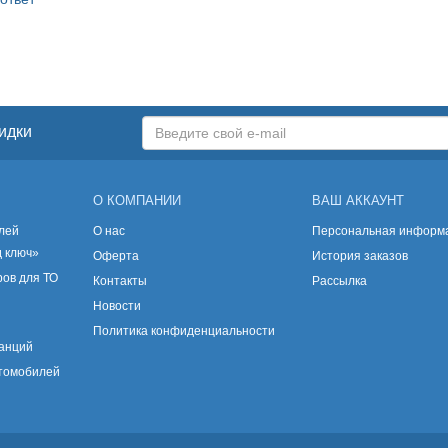
идки
О КОМПАНИИ
ВАШ АККАУНТ
лей
О нас
Персональная информ
д ключ»
Оферта
История заказов
ов для ТО
Контакты
Рассылка
Новости
Политика конфиденциальности
танций
втомобилей