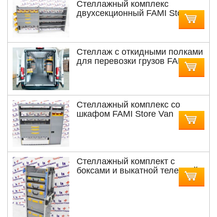
Стеллажный комплекс
двухсекционный FAMI Store
Van MDL3098
Cтеллаж с откидными полками
для перевозки грузов FAMI
Store Van MDLPL3H3
Стеллажный комплекс со
шкафом FAMI Store Van
MDL120-1
Cтеллажный комплект с
боксами и выкатной тележкой
FAMI Store Van MDL508