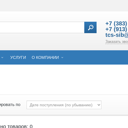
+7 (383)
+7 (913)
tcs-sib
Заказать зво
УСЛУГИ
О КОМПАНИИ
ировать по
но товаров: 0