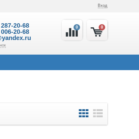
Вход
 287-20-68
0
0
 006-20-68
@yandex.ru
нок