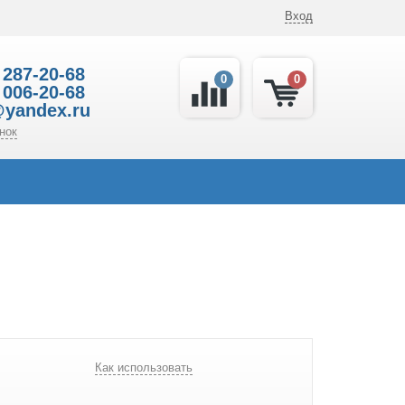
Вход
 287-20-68
0
0
 006-20-68
@yandex.ru
нок
Как использовать