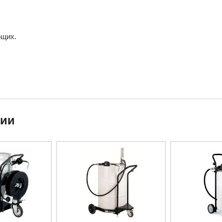
ющих.
ции