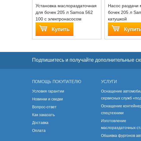
Установка маслораздаточная
Насос раздачи 
для бочек 205 л Samoa 562
бочек 205 л Sa
100 с электронасосом
катушкой
Купить
Купит
Подпишитесь и получайте дополнительные ск
ПОМОЩЬ ПОКУПАТЕЛЮ
УСЛУГИ
Условия гарантии
Оснащение автомоби
сервисных служб «по
Новинки и скидки
Оснащение контейнер
Вопрос-ответ
спецтехники
Как заказать
Изготовление
Доставка
маслораздаточных с
Оплата
Обшивка фургонов а