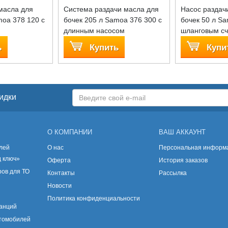
масла для
Система раздачи масла для
Насос раздач
moa 378 120 с
бочек 205 л Samoa 376 300 с
бочек 50 л Sa
длинным насосом
шланговым сч
ь
Купить
Купи
идки
О КОМПАНИИ
ВАШ АККАУНТ
лей
О нас
Персональная информ
д ключ»
Оферта
История заказов
ов для ТО
Контакты
Рассылка
Новости
Политика конфиденциальности
танций
втомобилей