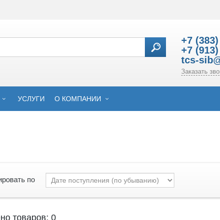
+7 (383)
+7 (913)
tcs-sib
Заказать зво
УСЛУГИ
О КОМПАНИИ
ировать по
но товаров: 0