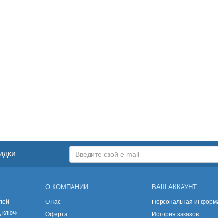
идки
О КОМПАНИИ
ВАШ АККАУНТ
лей
О нас
Персональная информ
д ключ»
Оферта
История заказов