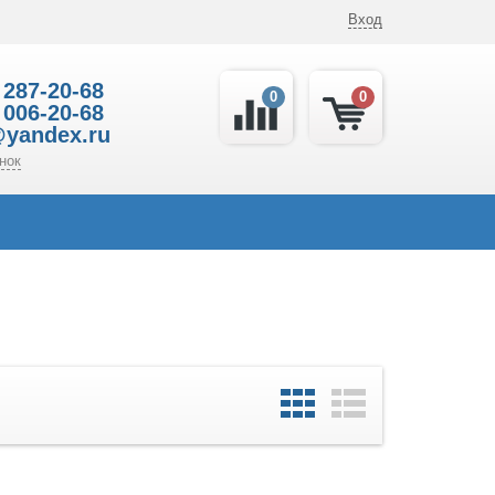
Вход
 287-20-68
0
0
 006-20-68
@yandex.ru
нок