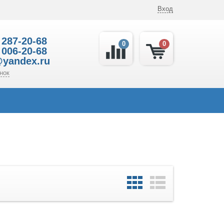
Вход
 287-20-68
0
0
 006-20-68
@yandex.ru
нок