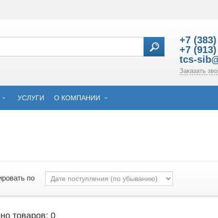
+7 (383)
+7 (913)
tcs-sib
Заказать зво
УСЛУГИ
О КОМПАНИИ
ировать по
но товаров: 0