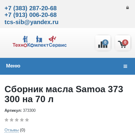
+7 (383) 287-20-68
+7 (913) 006-20-68
tcs-sib@yandex.ru
0
0
Меню
Навиг
Сборник масла Samoa 373
300 на 70 л
Артикул:
373300
(0)
Отзывы