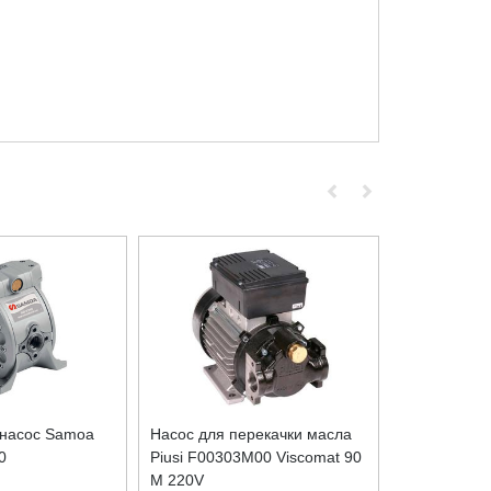
насос Samoa
Насос для перекачки масла
Масляный н
0
Piusi F00303M00 Viscomat 90
электрическ
M 220V
F0033490A 