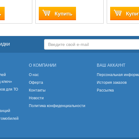
ь
Купить
Купи
идки
О КОМПАНИИ
ВАШ АККАУНТ
лей
О нас
Персональная информ
д ключ»
Оферта
История заказов
ов для ТО
Контакты
Рассылка
Новости
Политика конфиденциальности
танций
втомобилей