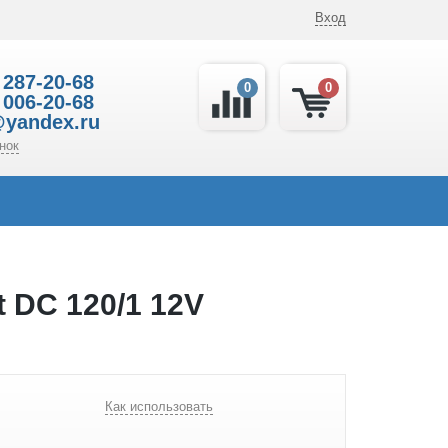
Вход
 287-20-68
0
0
 006-20-68
@yandex.ru
нок
 DC 120/1 12V
Как использовать