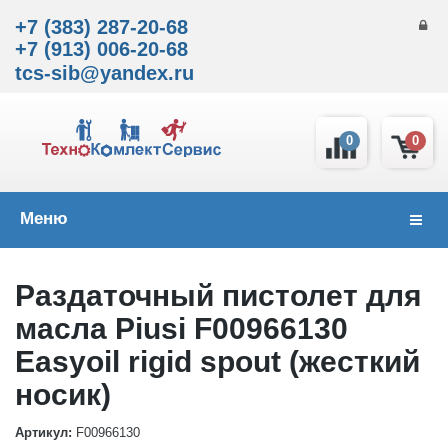
+7 (383) 287-20-68
+7 (913) 006-20-68
tcs-sib@yandex.ru
0
0
Меню
Навиг
Раздаточный пистолет для
масла Piusi F00966130
Easyoil rigid spout (жесткий
носик)
Артикул:
F00966130