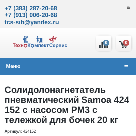
+7 (383) 287-20-68
+7 (913) 006-20-68
tcs-sib@yandex.ru
0
0
Меню
Навиг
Солидолонагнетатель
пневматический Samoa 424
152 с насосом PM3 с
тележкой для бочек 20 кг
Артикул:
424152