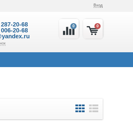
Вход
 287-20-68
0
0
 006-20-68
@yandex.ru
нок