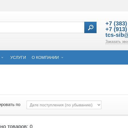
+7 (383)
+7 (913)
tcs-sib
Заказать зво
УСЛУГИ
О КОМПАНИИ
ировать по
но товаров: 0