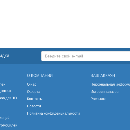
идки
О КОМПАНИИ
ВАШ АККАУНТ
лей
О нас
Персональная информ
д ключ»
Оферта
История заказов
ов для ТО
Контакты
Рассылка
Новости
Политика конфиденциальности
танций
втомобилей